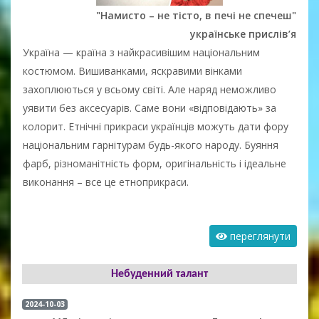
"Намисто – не тісто, в печі не спечеш"
українське прислів’я
Україна — країна з найкрасивішим національним
костюмом. Вишиванками, яскравими вінками
захоплюються у всьому світі. Але наряд неможливо
уявити без аксесуарів. Саме вони «відповідають» за
колорит. Етнічні прикраси українців можуть дати фору
національним гарнітурам будь-якого народу. Буяння
фарб, різноманітність форм, оригінальність і ідеальне
виконання – все це етноприкраси.
переглянути
Небуденний талант
2024-10-03