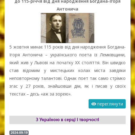
до 115-річчя від дня народження Богдана-Ігоря
Антонича
5 жовтня минає 115 років від дня народження Богдана-
Ігоря Антонича
– українського поета із Лемківщини,
який жив у Львові на початку ХХ століття. Він швидко
став відомим у мистецьких колах міста завдяки
неповторному талантові. Однак поет так само стрімко
згас у 27 років, знайшовши дім, як і писав у своїх
текстах – десь «аж за зорею».
переглянути
З Україною в серці і творчості
2024-09-19