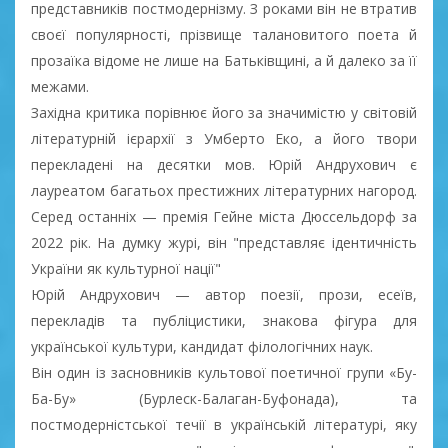
представників постмодернізму. З роками він не втратив
своєї популярності, прізвище талановитого поета й
прозаїка відоме не лише на Батьківщині, а й далеко за її
межами.
Західна критика порівнює його за значимістю у світовій
літературній ієрархії з Умберто Еко, а його твори
перекладені на десятки мов. Юрій Андрухович є
лауреатом багатьох престижних літературних нагород.
Серед останніх — премія Гейне міста Дюссельдорф за
2022 рік. На думку журі, він "представляє ідентичність
України як культурної нації"
Юрій Андрухович — автор поезії, прози, есеїв,
перекладів та публіцистики, знакова фігура для
української культури, кандидат філологічних наук.
Він один із засновників культової поетичної групи «Бу-
Ба-Бу» (Бурлеск-Балаган-Буфонада), та
постмодерністської течії в українській літературі, яку