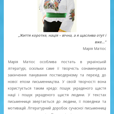
„Життя коротке, нація – вічна, а я щаслива отут і
вже...”
Марія Матіос
Марія Матіос особлива постать в українській
літературі, оскільки саме її творчість ознаменувала
закінчення панування постмодернізму та перехід до
нової епохи письменництва. У своїй творчості вона
користується таким кредо: пошук украденого щастя
нації і пошук украденого щастя людини. У текстах
письменниця звертається до людини, її поведінки та
мотивацій. Літературний доробок сучасної письменниці