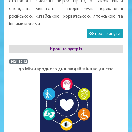
становлять численні збірки віршів, а також книги
оповідань. Більшість її творів були перекладені
російською, китайською, хорватською, японською та
іншими мовами.
переглянути
Крок на зустріч
2024-12-02
до Міжнародного дня людей з інвалідністю