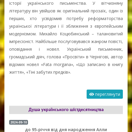
історії українського письменства. У вітчизняну
літературу він увійшов як оригінальний прозаїк, один із
перших, хто усвідомив потребу реформаторства
української літератури і її зближення з європейським
модернізмом. Михайло Коцюбинський – талановитий
імпресіоніст. Найбільше послуговувався жанром повісті,
оповідання і новел. Український письменник,
громадський діяч, голова «Просвіти» в Чернігові, автор
відомих новел «Fata morgana», «Що записано в книгу
життя», «Тіні забутих предків».
переглянути
Душа українського шістдесятництва
2024-09-10
до 95-річчя від дня народження Алли