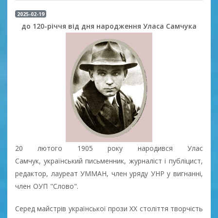
2025-02-19
до 120-річчя від дня народження Уласа Самчука
20 лютого 1905 року
народився
Улас
Самчук,
український письменник, журналіст і публіцист,
редактор, лауреат УММАН, член уряду УНР у вигнанні,
член ОУП "Слово".
Серед майстрів української прози XX століття творчість