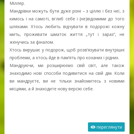
Міллер.
Мандрівки можуть бути дуже різні – з ціллю і без неї, з
кимось і на самоті, вглиб себе і (не)відомими до того
шляхами. Хтось любить відчувати в подорожі кожну
мить, проживати шматок життя „тут і зараз”, не
женучись за фіналом.
Хтось вирушає у подорож, щоб розв’язувати внутрішні
проблеми, а хтось йде в пам’ять про коханих і рідних.
Мандруючи, ми розширюємо свій світ, але також
знаходимо нові способи подивитися на свій дім. Коли
ви мандруєте, ви не тільки знайомитесь з новими
місцями, а й знаходите нову версію себе.
переглянути