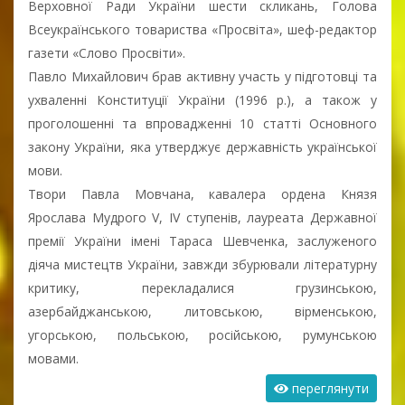
Верховної Ради України шести скликань, Голова
Всеукраїнського товариства «Просвіта», шеф-редактор
газети «Слово Просвіти».
Павло Михайлович брав активну участь у підготовці та
ухваленні Конституції України (1996 р.), а також у
проголошенні та впровадженні 10 статті Основного
закону України, яка утверджує державність української
мови.
Твори Павла Мовчана, кавалера ордена Князя
Ярослава Мудрого V, IV ступенів, лауреата Державної
премії України імені Тараса Шевченка, заслуженого
діяча мистецтв України, завжди збурювали літературну
критику, перекладалися грузинською,
азербайджанською, литовською, вірменською,
угорською, польською, російською, румунською
мовами.
переглянути