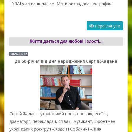
ГУЛАГу за націоналізм. Мати викладала географію.
переглянути
Життя дається для любові і злості...
2024-08-22
до 50-річчя від дня народження Сергія Жадана
Сергій Жадан – український поет, прозаїк, есеїст,
драматург, перекладач, співак і музикант, фронтмен
українських рок-груп «Жадан і Собаки» і «Лінія