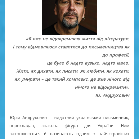
«Я вже не відокремлюю життя від літератури.
І тому відмовляюся ставитися до письменництва як
до професії,
це було б надто вузько, надто мало.
Жити, як дихати, як писати, як любити, як кохати,
як умирати – це такий комплекс, де вже нічого від
нічого не відокремити».
Ю. Андрухович
Юрій Андрухович – видатний український письменник,
перекладач, знакова фігура для України. Ним
захоплюються й називають одним з найяскравіших