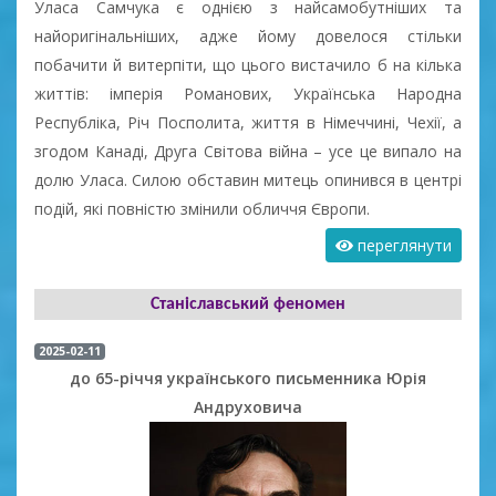
Уласа Самчука є однією з найсамобутніших та
найоригінальніших, адже йому довелося стільки
побачити й витерпіти, що цього вистачило б на кілька
життів: імперія Романових, Українська Народна
Республіка, Річ Посполита, життя в Німеччині, Чехії, а
згодом Канаді, Друга Світова війна – усе це випало на
долю Уласа. Силою обставин митець опинився в центрі
подій, які повністю змінили обличчя Європи.
переглянути
Станіславський феномен
2025-02-11
до 65-річчя українського письменника Юрія
Андруховича