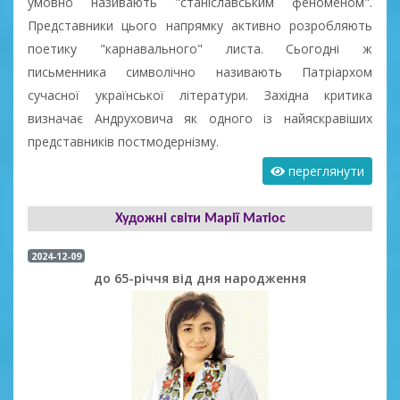
умовно називають "станіславським феноменом".
Представники цього напрямку активно розробляють
поетику "карнавального" листа. Сьогодні ж
письменника символічно називають Патріархом
сучасної української літератури. Західна критика
визначає Андруховича як одного із найяскравіших
представників постмодернізму.
переглянути
Художні світи Марії Матіос
2024-12-09
до 65-річчя від дня народження