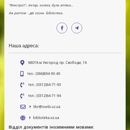
"Фокстрот", ліхтар, колись була аптека...
Аж раптом - дві сосни. Бібліотека.
Наша адреса:
88018 м Ужгород, пр. Свободи, 16
тел.: (066)894-93-40
тел.: (0312)64-71-93
тел.: (0312)64-71-94
libr@ounb.uz.ua
biblioteka.uz.ua
Відділ документів іноземними мовами: