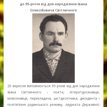
до 95-річчя від дня народження Івана
Олексійовича Світличного
20 вересня виповнюється 95 років від дня народження
Івана Світличного – поета, літературознавця,
мовознавця, перекладача, шістдесятника, дисидента і
політв’язня радянського режиму, лауреата Державної