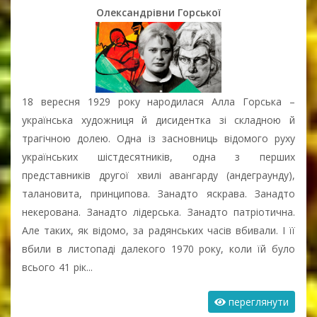
Олександрівни Горської
18 вересня 1929 року народилася Алла Горська –
українська художниця й дисидентка зі складною й
трагічною долею. Одна із засновниць відомого руху
українських шістдесятників, одна з перших
представників другої хвилі авангарду (андеграунду),
талановита, принципова. Занадто яскрава. Занадто
некерована. Занадто лідерська. Занадто патріотична.
Але таких, як відомо, за радянських часів вбивали. І її
вбили в листопаді далекого 1970 року, коли їй було
всього 41 рік...
переглянути