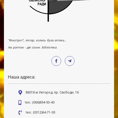
"Фокстрот", ліхтар, колись була аптека...
Аж раптом - дві сосни. Бібліотека.
Наша адреса:
88018 м Ужгород, пр. Свободи, 16
тел.: (066)894-93-40
тел.: (0312)64-71-93