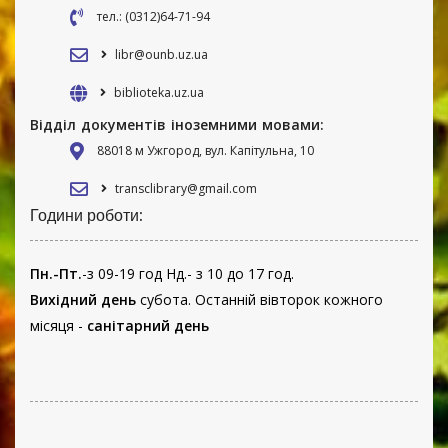
тел.: (0312)64-71-94
libr@ounb.uz.ua
biblioteka.uz.ua
Відділ документів іноземними мовами:
88018 м Ужгород, вул. Капітульна, 10
transclibrary@gmail.com
Години роботи:
Пн.-Пт.
-з 09-19 год Нд.- з 10 до 17 год.
Вихідний день
субота. Останній вівторок кожного
місяця -
санітарний день